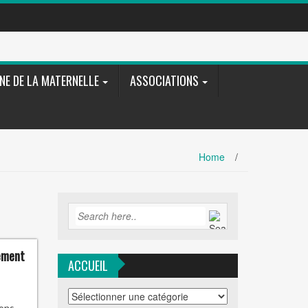
NE DE LA MATERNELLE
ASSOCIATIONS
Home
/
nement
ACCUEIL
ACCUEIL
ions