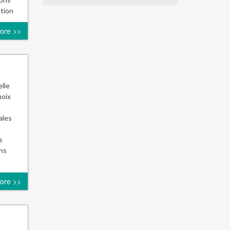
ation
ore >>
lle
hoix
ales
s
ons
ore >>